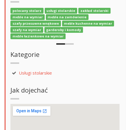
polecany stolarz
usługi stolarskie
zakład stolarski
meble na wymiar
meble na zamówienie
szafy przesuwne wnękowe
meble kuchenne na wymiar
szafy na wymiar
garderoby i komody
meble łazienkowe na wymiar
Kategorie
Usługi stolarskie
Jak dojechać