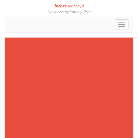
biznes
-tablica.pl
Nowoczesny Katalog firm
Toggle
navigat