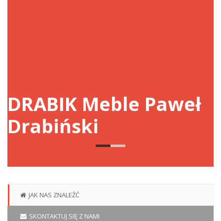
DRABIK Meble Paweł
Drabiński
JAK NAS ZNALEŹĆ
SKONTAKTUJ SIĘ Z NAMI