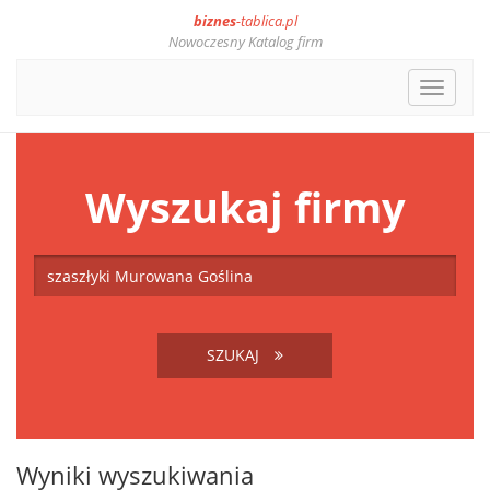
biznes
-tablica.pl
Nowoczesny Katalog firm
Toggle
navigat
Wyszukaj firmy
SZUKAJ
Wyniki wyszukiwania