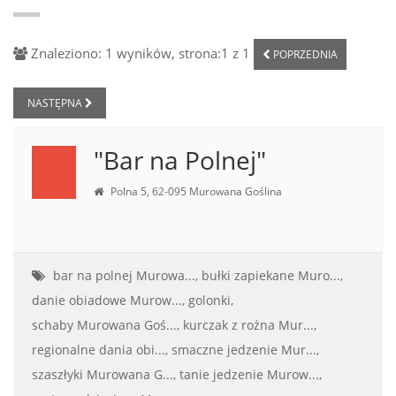
Znaleziono: 1 wyników, strona:1 z 1
POPRZEDNIA
NASTĘPNA
"Bar na Polnej"
Polna 5, 62-095 Murowana Goślina
bar na polnej Murowa...,
bułki zapiekane Muro...,
danie obiadowe Murow...,
golonki,
schaby Murowana Goś...,
kurczak z rożna Mur...,
regionalne dania obi...,
smaczne jedzenie Mur...,
szaszłyki Murowana G...,
tanie jedzenie Murow...,