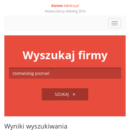
biznes
-tablica.pl
Nowoczesny Katalog firm
Toggle
navigat
Wyszukaj firmy
SZUKAJ
Wyniki wyszukiwania