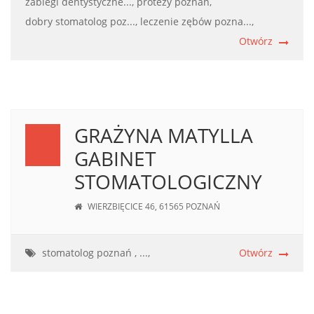
zabiegi dentystyczne...,
protezy poznań,
dobry stomatolog poz...,
leczenie zębów pozna...,
Otwórz
GRAŻYNA MATYLLA
GABINET
STOMATOLOGICZNY
WIERZBIĘCICE 46, 61565 POZNAŃ
stomatolog poznań , ...,
Otwórz