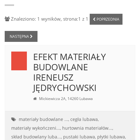
Znaleziono: 1 wyników, strona:1 z 1
POPRZEDNIA
NASTĘPNA
EFEKT MATERIAŁY
BUDOWLANE
IRENEUSZ
JĘDRYCHOWSKI
Mickiewicza 2A, 14260 Lubawa
materiały budowlane ...,
cegła lubawa,
materiały wykończeni...,
hurtownia materiałów...,
skład budowlany luba...,
pustaki lubawa,
płytki lubawa,