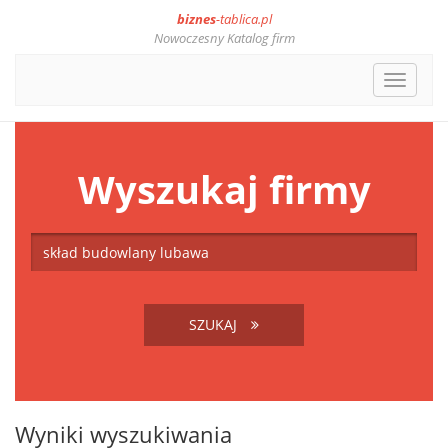
biznes
-tablica.pl
Nowoczesny Katalog firm
Toggle
navigat
Wyszukaj firmy
SZUKAJ
Wyniki wyszukiwania