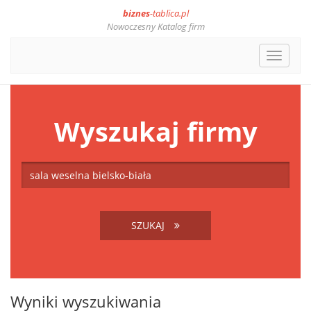
biznes
-tablica.pl
Nowoczesny Katalog firm
Toggle
navigat
Wyszukaj firmy
SZUKAJ
Wyniki wyszukiwania