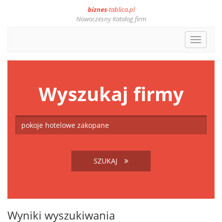
biznes
-tablica.pl
Nowoczesny Katalog firm
Toggle
navigat
Wyszukaj firmy
SZUKAJ
Wyniki wyszukiwania