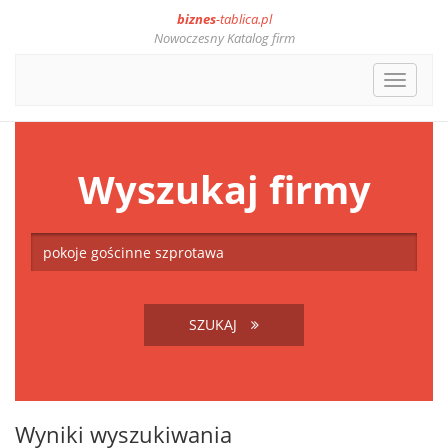
biznes
-tablica.pl
Nowoczesny Katalog firm
Toggle
navigat
Wyszukaj firmy
SZUKAJ
Wyniki wyszukiwania