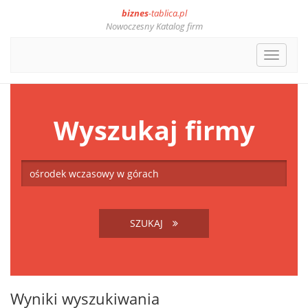
biznes
-tablica.pl
Nowoczesny Katalog firm
Toggle
navigat
Wyszukaj firmy
SZUKAJ
Wyniki wyszukiwania