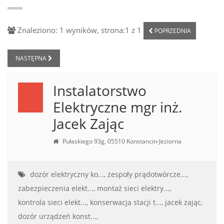
Znaleziono: 1 wyników, strona:1 z 1
POPRZEDNIA
NASTĘPNA
Instalatorstwo
Elektryczne mgr inż.
Jacek Zając
Pułaskiego 93g, 05510 Konstancin-Jeziorna
dozór elektryczny ko...,
zespoły prądotwórcze...,
zabezpieczenia elekt...,
montaż sieci elektry...,
kontrola sieci elekt...,
konserwacja stacji t...,
jacek zając,
dozór urządzeń konst...,