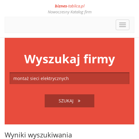
biznes
-tablica.pl
Nowoczesny Katalog firm
Toggle
navigat
Wyszukaj firmy
SZUKAJ
Wyniki wyszukiwania