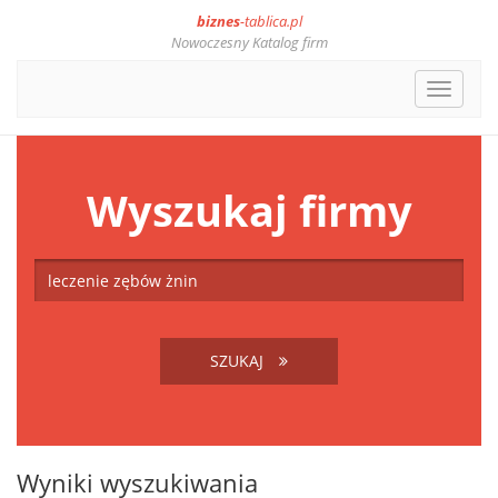
biznes
-tablica.pl
Nowoczesny Katalog firm
Toggle
navigat
Wyszukaj firmy
SZUKAJ
Wyniki wyszukiwania