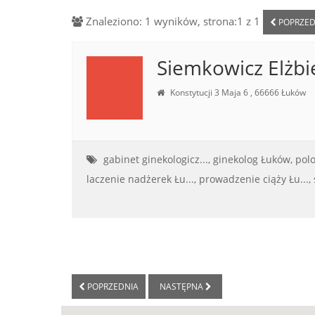
Znaleziono: 1 wyników, strona:1 z 1
POPRZED
Siemkowicz Elżbi
Konstytucji 3 Maja 6 , 66666 Łuków
gabinet ginekologicz...,
ginekolog Łuków,
pol
laczenie nadżerek Łu...,
prowadzenie ciąży Łu...,
POPRZEDNIA
NASTĘPNA