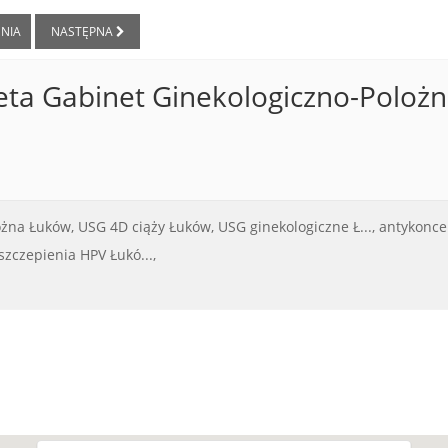
NIA
NASTĘPNA
eta Gabinet Ginekologiczno-Polożn
ożna Łuków,
USG 4D ciąży Łuków,
USG ginekologiczne Ł...,
antykonce
szczepienia HPV Łukó...,