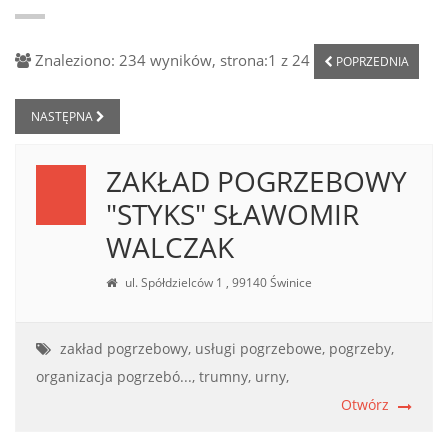
Znaleziono: 234 wyników, strona:1 z 24
POPRZEDNIA
NASTĘPNA
ZAKŁAD POGRZEBOWY
"STYKS" SŁAWOMIR
WALCZAK
ul. Spółdzielców 1 , 99140 Świnice
zakład pogrzebowy,
usługi pogrzebowe,
pogrzeby,
organizacja pogrzebó...,
trumny,
urny,
Otwórz