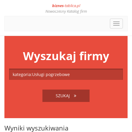
biznes
-tablica.pl
Nowoczesny Katalog firm
Toggle
navigat
Wyszukaj firmy
SZUKAJ
Wyniki wyszukiwania