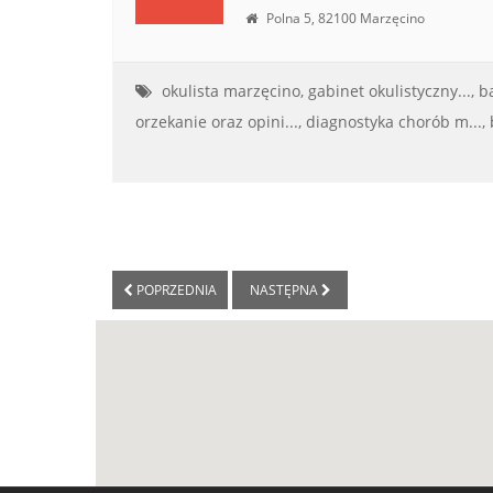
Polna 5, 82100 Marzęcino
okulista marzęcino,
gabinet okulistyczny...,
b
orzekanie oraz opini...,
diagnostyka chorób m...,
POPRZEDNIA
NASTĘPNA