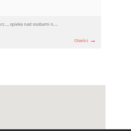
z...,
opieka nad osobami n...,
Otwórz