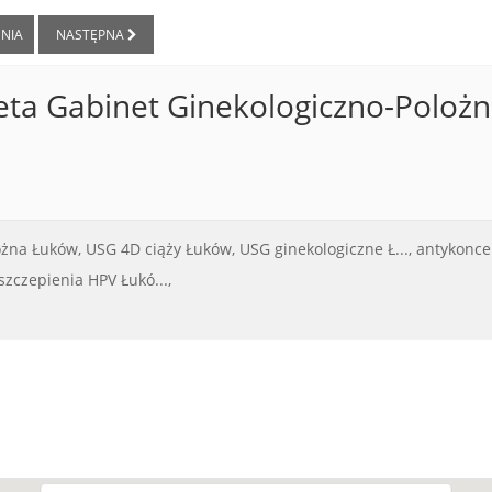
NIA
NASTĘPNA
eta Gabinet Ginekologiczno-Polożn
ożna Łuków,
USG 4D ciąży Łuków,
USG ginekologiczne Ł...,
antykonce
szczepienia HPV Łukó...,