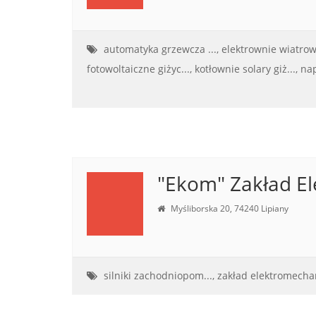
automatyka grzewcza ...,
elektrownie wiatrowe
fotowoltaiczne giżyc...,
kotłownie solary giż...,
nap
"Ekom" Zakład E
Myśliborska 20, 74240 Lipiany
silniki zachodniopom...,
zakład elektromechan