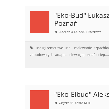
"Eko-Bud" Łukasz
Poznań
ul.Średzka 18, 62021 Paczkowo
usługi remotowe, usł...,
malowanie, szpachlow
zabudowa g-k , adapt...,
elewacjepoznań,ociep...,
"Eko-Elbud" Alek
Giżycka 48, 66666 Miłki