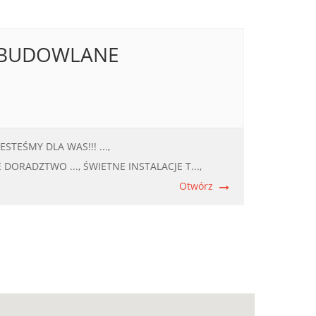
O-BUDOWLANE
JESTEŚMY DLA WAS!!! ...,
 DORADZTWO ...,
ŚWIETNE INSTALACJE T...,
Otwórz