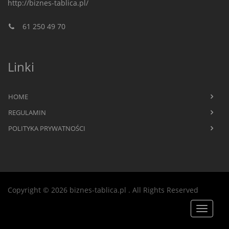
http://biznes-tablica.pl/
61 250 49 70
Linki
HOME
REGULAMIN
POLITYKA PRYWATNOŚCI
Copyright © 2026 biznes-tablica.pl
. All Rights Reserved
Toggle
navigat