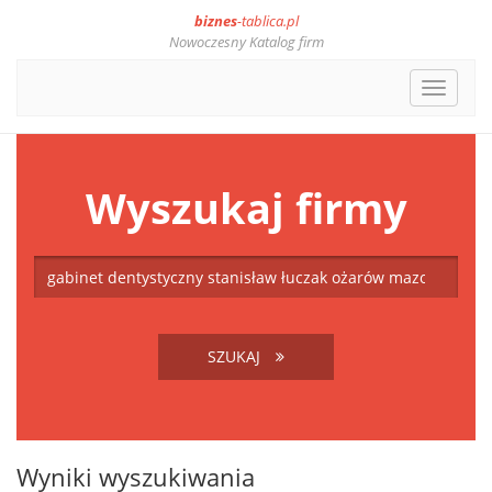
biznes
-tablica.pl
Nowoczesny Katalog firm
Toggle
navigat
Wyszukaj firmy
SZUKAJ
Wyniki wyszukiwania