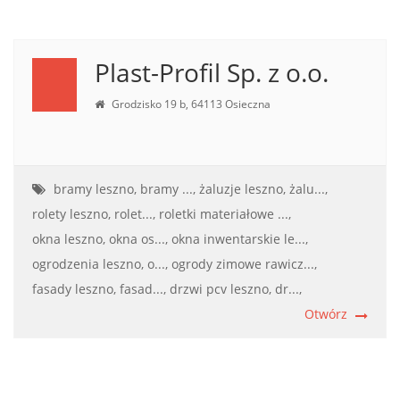
Plast-Profil Sp. z o.o.
Grodzisko 19 b, 64113 Osieczna
bramy leszno, bramy ...,
żaluzje leszno, żalu...,
rolety leszno, rolet...,
roletki materiałowe ...,
okna leszno, okna os...,
okna inwentarskie le...,
ogrodzenia leszno, o...,
ogrody zimowe rawicz...,
fasady leszno, fasad...,
drzwi pcv leszno, dr...,
Otwórz