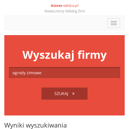
biznes
-tablica.pl
Nowoczesny Katalog firm
Toggle
navigat
Wyszukaj firmy
SZUKAJ
Wyniki wyszukiwania