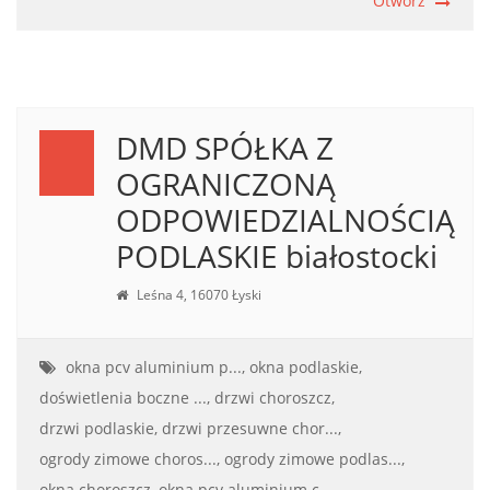
Otwórz
DMD SPÓŁKA Z
OGRANICZONĄ
ODPOWIEDZIALNOŚCIĄ
PODLASKIE białostocki
Leśna 4, 16070 Łyski
okna pcv aluminium p...,
okna podlaskie,
doświetlenia boczne ...,
drzwi choroszcz,
drzwi podlaskie,
drzwi przesuwne chor...,
ogrody zimowe choros...,
ogrody zimowe podlas...,
okna choroszcz,
okna pcv aluminium c...,