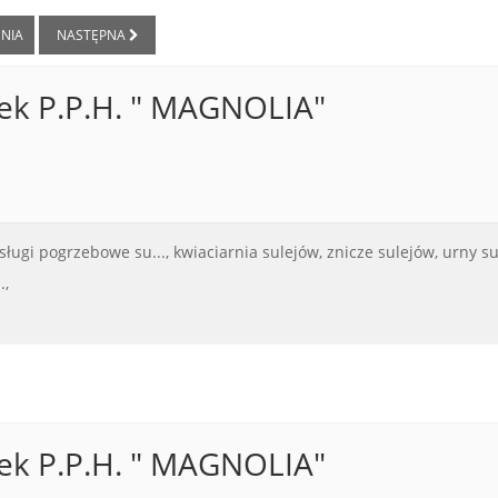
NIA
NASTĘPNA
k P.P.H. " MAGNOLIA"
sługi pogrzebowe su...,
kwiaciarnia sulejów,
znicze sulejów,
urny su
.,
k P.P.H. " MAGNOLIA"