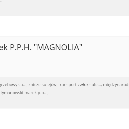
.,
ek P.P.H. "MAGNOLIA"
rzebowy su...,
znicze sulejów,
transport zwłok sule...,
międzynarodo
tymanowski marek p.p...,