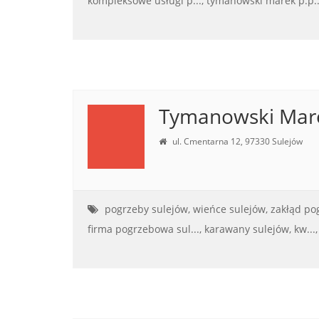
kompleksowe usługi p...,
tymanowski marek p.p..
Tymanowski Mar
ul. Cmentarna 12, 97330 Sulejów
pogrzeby sulejów,
wieńce sulejów,
zakłąd pog
firma pogrzebowa sul...,
karawany sulejów, kw...,