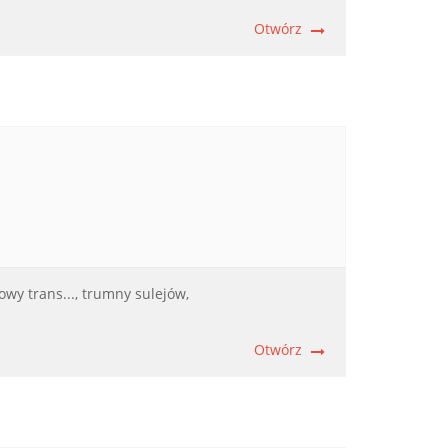
Otwórz
wy trans...,
trumny sulejów,
Otwórz