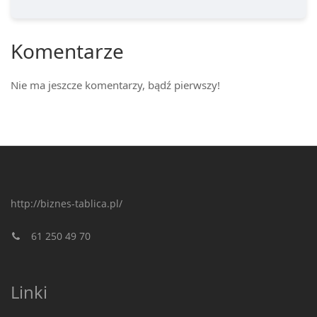
Komentarze
Nie ma jeszcze komentarzy, bądź pierwszy!
http://biznes-tablica.pl/
61 250 49 70
Linki