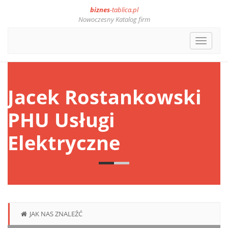
biznes
-tablica.pl
Nowoczesny Katalog firm
Toggle
navigat
Jacek Rostankowski
PHU Usługi
Elektryczne
JAK NAS ZNALEŹĆ