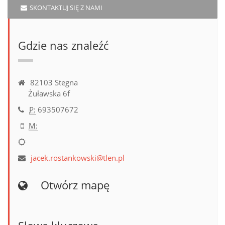
SKONTAKTUJ SIĘ Z NAMI
Gdzie nas znaleźć
82103 Stegna
Żuławska 6f
P:
693507672
M:
jacek.rostankowski@tlen.pl
Otwórz mapę