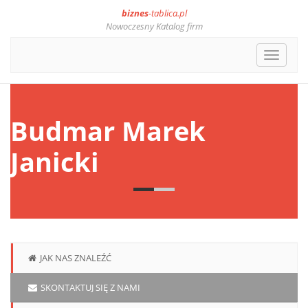
biznes
-tablica.pl
Nowoczesny Katalog firm
Toggle
navigat
Budmar Marek
Janicki
JAK NAS ZNALEŹĆ
SKONTAKTUJ SIĘ Z NAMI