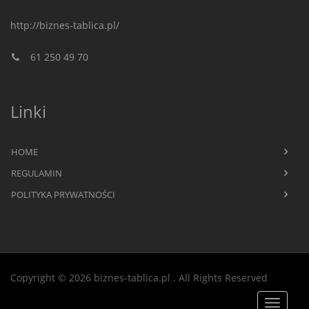
http://biznes-tablica.pl/
61 250 49 70
Linki
HOME
REGULAMIN
POLITYKA PRYWATNOŚCI
Copyright © 2026 biznes-tablica.pl
. All Rights Reserved
Toggle