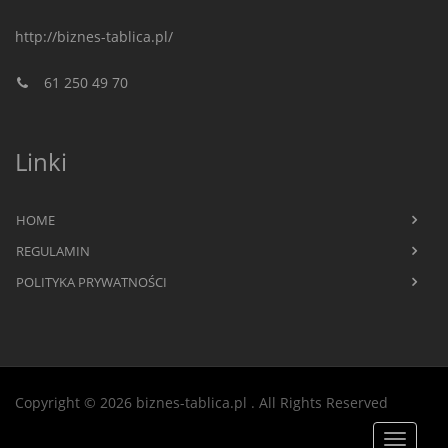
http://biznes-tablica.pl/
61 250 49 70
Linki
HOME
REGULAMIN
POLITYKA PRYWATNOŚCI
Copyright © 2026 biznes-tablica.pl
. All Rights Reserved
Toggle