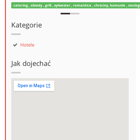
catering , obiady , grill , sylwester , romantica , chrzciny, komunie , no
Kategorie
Hotele
Jak dojechać