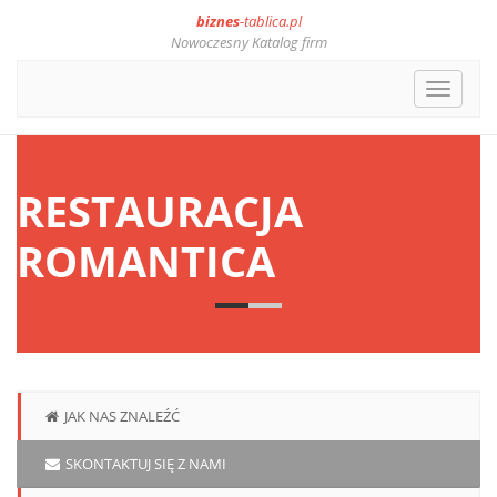
biznes
-tablica.pl
Nowoczesny Katalog firm
Toggle
navigat
RESTAURACJA
ROMANTICA
JAK NAS ZNALEŹĆ
SKONTAKTUJ SIĘ Z NAMI