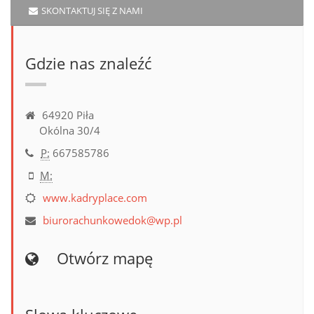
SKONTAKTUJ SIĘ Z NAMI
Gdzie nas znaleźć
64920 Piła
Okólna 30/4
P:
667585786
M:
www.kadryplace.com
biurorachunkowedok@wp.pl
Otwórz mapę