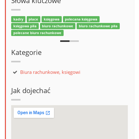
Słowa kluczowe
kadry
płace
księgowa
polecana księgowa
księgowa piła
biuro rachunkowe
biuro rachunkowe piła
polecane biuro rachunkowe
Kategorie
Biura rachunkowe, księgowi
Jak dojechać