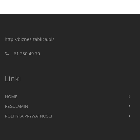
http://biznes-tablica.pl/
61 250 49 70
Linki
HOME
REGULAMIN
POLITYKA PRYWATNOŚCI