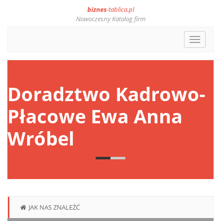
biznes
-tablica.pl
Nowoczesny Katalog firm
Toggle
navigat
Doradztwo Kadrowo-
Płacowe Ewa Anna
Wróbel
JAK NAS ZNALEŹĆ