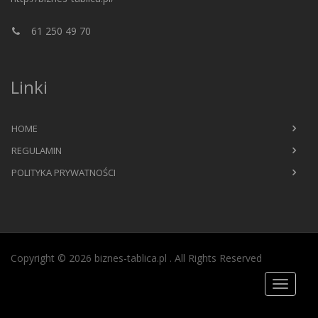
61 250 49 70
Linki
HOME
REGULAMIN
POLITYKA PRYWATNOŚCI
Copyright © 2026 biznes-tablica.pl
. All Rights Reserved
Toggle
navigati