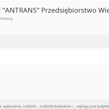
i "ANTRANS" Przedsiębiorstwo Wi
d Notecią
a,
wyburzenia, rozbiórk...,
rozbiórki budynków r...,
wykopy pod budynki r