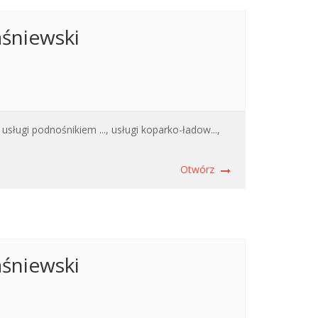
niewski
usługi podnośnikiem ...,
usługi koparko-ładow...,
Otwórz
niewski