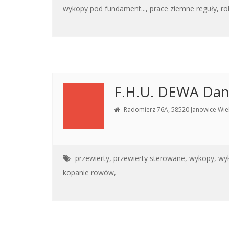
wykopy pod fundament...,
prace ziemne reguły,
ro
F.H.U. DEWA Dan
Radomierz 76A, 58520 Janowice Wiel
przewierty,
przewierty sterowane,
wykopy,
wyk
kopanie rowów,