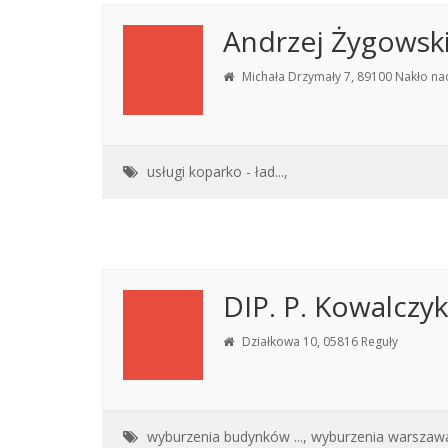
Andrzej Żygowsk
Michała Drzymały 7, 89100 Nakło na
usługi koparko - ład...,
DIP. P. Kowalczyk
Działkowa 10, 05816 Reguły
wyburzenia budynków ...,
wyburzenia warszaw