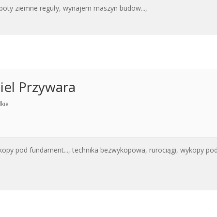
boty ziemne reguły,
wynajem maszyn budow...,
iel Przywara
kie
opy pod fundament...,
technika bezwykopowa,
rurociągi,
wykopy pod 