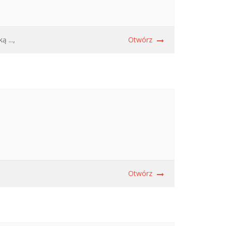
 ...,
Otwórz
Otwórz