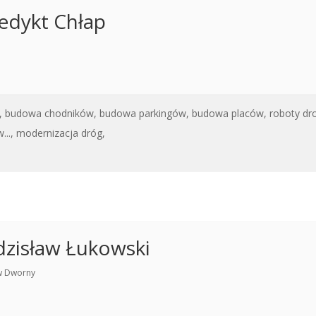
dykt Chłap
,
budowa chodników,
budowa parkingów,
budowa placów,
roboty dro
..,
modernizacja dróg,
zisław Łukowski
w Dworny