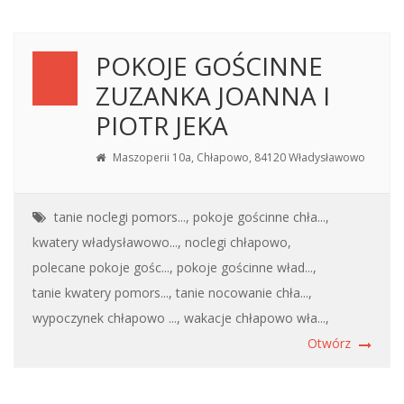
POKOJE GOŚCINNE
ZUZANKA JOANNA I
PIOTR JEKA
Maszoperii 10a, Chłapowo, 84120 Władysławowo
tanie noclegi pomors...,
pokoje gościnne chła...,
kwatery władysławowo...,
noclegi chłapowo,
polecane pokoje gośc...,
pokoje gościnne wład...,
tanie kwatery pomors...,
tanie nocowanie chła...,
wypoczynek chłapowo ...,
wakacje chłapowo wła...,
Otwórz