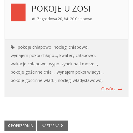
POKOJE U ZOSI
Zagrodowa 20, 84120 Chłapowo
pokoje chłapowo,
noclegi chłapowo,
wynajem pokoi chłapo...,
kwatery chłapowo,
wakacje chłapowo,
wypoczynek nad morze...,
pokoje gościnne chła...,
wynajem pokoi władys...,
pokoje gościnne wład...,
noclegi władysławowo,
Otwórz
POPRZEDNIA
NASTĘPNA