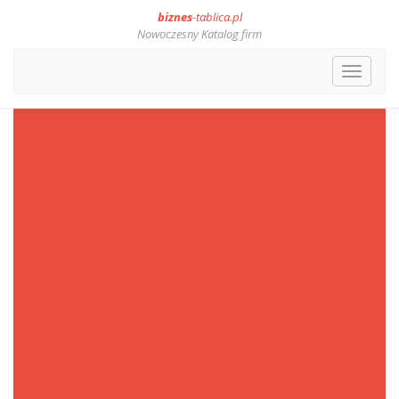
biznes
-tablica.pl
Nowoczesny Katalog firm
Toggle
navigat