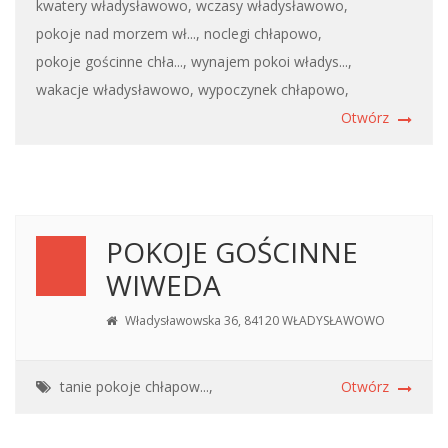
kwatery władysławowo,
wczasy władysławowo,
pokoje nad morzem wł...,
noclegi chłapowo,
pokoje gościnne chła...,
wynajem pokoi władys...,
wakacje władysławowo,
wypoczynek chłapowo,
Otwórz
POKOJE GOŚCINNE
WIWEDA
Władysławowska 36, 84120 WŁADYSŁAWOWO
tanie pokoje chłapow...,
Otwórz