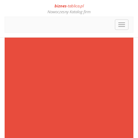
biznes
-tablica.pl
Nowoczesny Katalog firm
Toggle
navigat