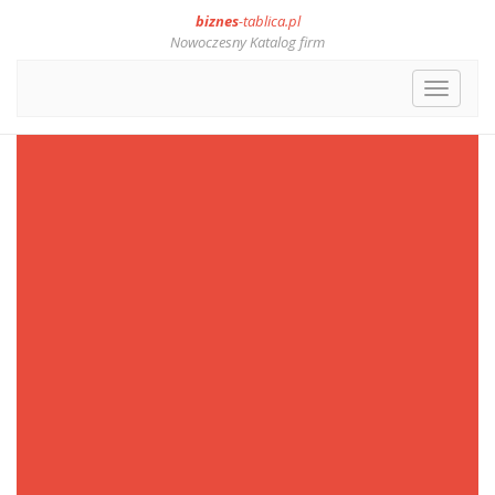
biznes
-tablica.pl
Nowoczesny Katalog firm
Toggle
navigat