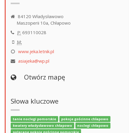
84120 Władysławowo
Maszoperii 10a, Chłapowo
P:
693110028
M:
www.jeka.letnik.pl
asiajeka@wp.pl
Otwórz mapę
Słowa kluczowe
tanie noclegi pomorskie
pokoje gościnne chłapowo
kwatery władysławowo chłapowo
noclegi chłapowo
polecane pokoje gościnne pomorskie