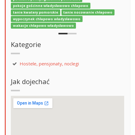
pokoje gościnne władysławowo chłapowo
tanie kwatery pomorskie
tanie nocowanie chłapowo
wypoczynek chłapowo władysławowo
wakacje chłapowo władysławowo
Kategorie
Hostele, pensjonaty, noclegi
Jak dojechać