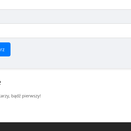
rz
e
arzy, bądź pierwszy!