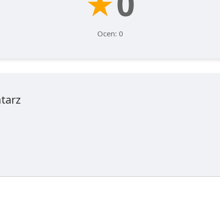
★
0
Ocen: 0
tarz