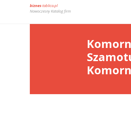
biznes
-tablica.pl
Nowoczesny Katalog firm
Komorn
Szamotu
Komorni