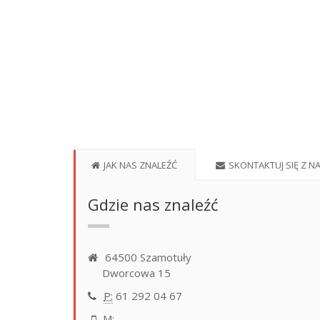
JAK NAS ZNALEŹĆ
SKONTAKTUJ SIĘ Z N
Gdzie nas znaleźć
64500 Szamotuły
Dworcowa 15
P:
61 292 04 67
M: