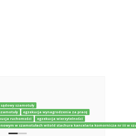
 sądowy szamotuły
szamotuły
egzekucja wynagrodzenia za pracę
kucja ruchomości
egzekucja wierzytelności
onowym w szamotułach witold stachura kancelaria komornicza nr iii w s