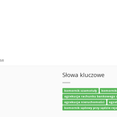
AMI
Słowa kluczowe
komornik szamotuły
komornik
egzekucja rachunku bankowego 
egzekucja nieruchomości
egze
komornik sądowy przy sądzie rej